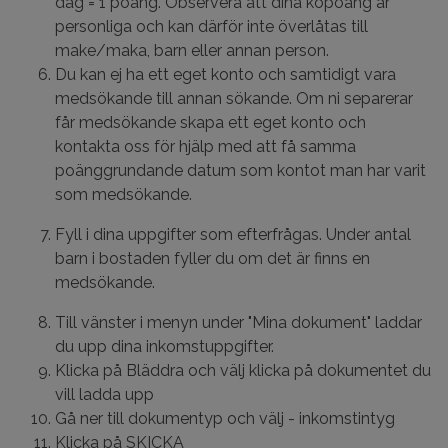
dag = 1 poäng. Observera att dina köpoäng är
personliga och kan därför inte överlåtas till
make/maka, barn eller annan person.
Du kan ej ha ett eget konto och samtidigt vara
medsökande till annan sökande. Om ni separerar
får medsökande skapa ett eget konto och
kontakta oss för hjälp med att få samma
poänggrundande datum som kontot man har varit
som medsökande.
Fyll i dina uppgifter som efterfrågas. Under antal
barn i bostaden fyller du om det är finns en
medsökande.
Till vänster i menyn under "Mina dokument" laddar
du upp dina inkomstuppgifter.
Klicka på Bläddra och välj klicka på dokumentet du
vill ladda upp
Gå ner till dokumentyp och välj - inkomstintyg
Klicka på SKICKA