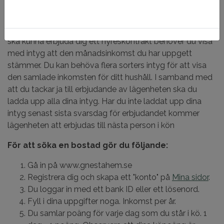
skapar din prenumeration på
Mina sidor
genom att klicka
på din intresseanmälan och välja att prenumerera på
lediga lägenheter som passar dina önskemål. För att vi
ska kunna erbjuda dig ett hyreskontrakt behöver du visa
med intyg att den månadsinkomst du har uppgett
stämmer. Du kan behöva flera sorters intyg för att visa
den samlade inkomsten för ditt hushåll. I samband med
att du tackar ja till erbjudande av lägenheten ska du
ladda upp alla dina intyg. Har du inte laddat upp dina
intyg senast sista svarsdag för erbjudandet kommer
lägenheten att erbjudas till nästa person i kön
För att söka en bostad gör du följande:
Gå in på www.gnestahem.se
Registrera dig och skapa ett "konto" på
Mina sidor
.
Du loggar in med ett bank ID eller ett lösenord.
Fyll i dina uppgifter noga. Inkomst per år.
Du samlar poäng för varje dag som du står i kö. 1