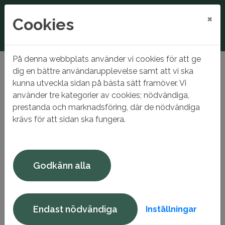
×
Cookies
På denna webbplats använder vi cookies för att ge
Hem
Mina sidor
Registrera dig
dig en bättre användarupplevelse samt att vi ska
kunna utveckla sidan på bästa sätt framöver. Vi
Registrera dig
använder tre kategorier av cookies; nödvändiga,
prestanda och marknadsföring, där de nödvändiga
Såhär registrerar du dig hos oss
krävs för att sidan ska fungera.
För att kunna anmäla intresse på en lägenhet behöver
du vara registrerad som sökande i våran bostadskö.
Du gör intresseanmälan på
Mina sidor
.
Godkänn alla
Lediga bostäder visas under:
Ledigt just nu.
Du kan maximalt anmäla intresse för
tre
lägenheter
samtidigt.
Endast nödvändiga
Inställningar
Du kan prenumerera på lediga lägenheter via e-post. Du