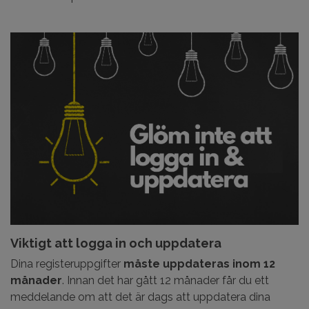
Viktigt att logga in och uppdatera
Dina registeruppgifter
måste uppdateras inom 12
månader
. Innan det har gått 12 månader får du ett
meddelande om att det är dags att uppdatera dina