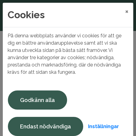
×
Cookies
På denna webbplats använder vi cookies för att ge
Hem
Mina sidor
Uppdatera min intresseanmälan
dig en bättre användarupplevelse samt att vi ska
kunna utveckla sidan på bästa sätt framöver. Vi
Uppdatera min
använder tre kategorier av cookies; nödvändiga,
intresseanmälan
prestanda och marknadsföring, där de nödvändiga
krävs för att sidan ska fungera.
En intresseanmälan är aktiv för en period av 12 månader.
För att stå kvar i vår bostadskö måste du uppdatera din
intresseanmälan. Detta gör du genom att logga in på
Godkänn alla
Mina sidor, gå in på din intresseanmälan och tryck på
SPARA-knappen
om dina uppgifter fortfarande är
aktuella. Intresseanmälan gäller då ytterligare 12
månader räknat från dagens datum.
Endast nödvändiga
Inställningar
Om man inte uppdaterar sin intresseanmälan raderas