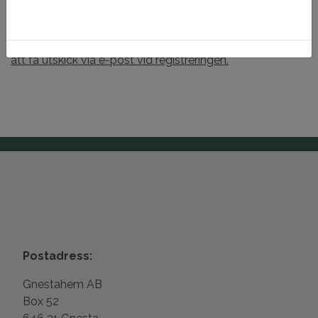
den automatiskt.
Glöm inte att kontrollera din SKRÄP-post om du har valt
att få utskick via e-post vid registreringen.
Postadress:
Gnestahem AB
Box 52