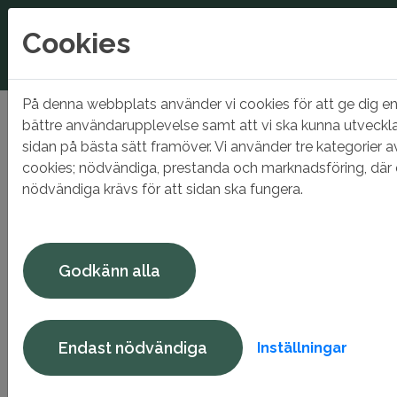
Cookies
På denna webbplats använder vi cookies för att ge dig e
Hem
Bo hos oss
För hyresgäster
Sorteringsguide
bättre användarupplevelse samt att vi ska kunna utveckl
sidan på bästa sätt framöver. Vi använder tre kategorier a
Sorteringsguide
cookies; nödvändiga, prestanda och marknadsföring, där
nödvändiga krävs för att sidan ska fungera.
JA
NEJ
Godkänn alla
Det här räknas som
Det här räknas
INTE
s
matavfall:
matavfall:
Förpackningar (även 
Rester av tillagad mat
Endast nödvändiga
Inställningar
Frukt- och grönsaksskal
innehållit mat -
Sorter
Kaffesump och
plast, metall, glas el
kaffefilter
papper)