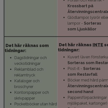
Porslin och keramik -
Krossbart på
Återvinningscentral
Glödlampor, lysrör ell
lampor -
Sorteras
som
Ljuskällor
Det här räknas
INTE
s
Det här räknas som
tidningar:
tidningar:
Kuvert (även fönsterku
Dagstidningar och
Sorteras som
Restav
veckotidningar
Post-it -
Sorteras
Reklamblad och
som
Restavfall
reklamtryck
Böcker med hård pärm
Kataloger och
Återvinningscentral
broschyrer
second hand
Kontorspapper och
Pappersförpackningar (
skrivpapper
mjölkpaket, kartonger)
Pocketböcker utan hård