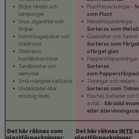
Blöjor, bindor och
Plastförpackningar -
S
tamponger
som
Plast
Snus, cigaretter och
Metallförpackningar -
fimpar
Sorteras som
Metall
Dammsugarpåsar och
Glasburkar och flaskor 
städtrasor
Sorteras som
Färgat
Disktrasor,
ofärgat glas
hushållshandskar
Pappersförpackningar 
Tandborstar och
Sorteras
rakhyvlar
som
Pappersförpac
Små mängder kattsand
Tidningar och reklam -
Underkläder eller
Sorteras som
Tidnin
smutsig textil
Elavfall, batterier och f
avfall -
Särskild insa
eller återvinningsce
Det här räknas som
Det här räknas
INTE
s
plastförpackningar:
plastförpackningar: