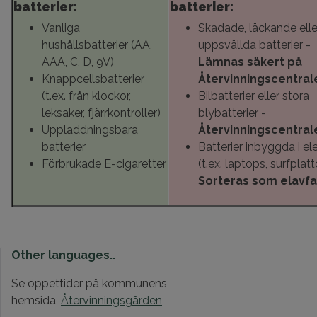
batterier:
batterier:
Vanliga
Skadade, läckande elle
hushållsbatterier (AA,
uppsvällda batterier -
AAA, C, D, 9V)
Lämnas säkert på
Knappcellsbatterier
Återvinningscentral
(t.ex. från klockor,
Bilbatterier eller stora
leksaker, fjärrkontroller)
blybatterier -
Uppladdningsbara
Återvinningscentral
batterier
Batterier inbyggda i el
Förbrukade E-cigaretter
(t.ex. laptops, surfplatt
Sorteras som elavfa
Other languages..
Se öppettider på kommunens
hemsida,
Återvinningsgården