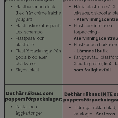
Plastburkar och lock
Hårda plastföremål (t.e
(t.ex. från créme fraiche,
leksaker, diskbostar, pl
yougurt)
-
Återvinningscentr
Plastflaskor (utan pant)
Plast som inte är en
t.ex. schampo
förpackning -
Plastpåsar och
Återvinningscentral
plastfolie
Flastkor och burkar m
Plastförpackningar från
-
Lämnas i butik
godis, bröd eller
Farligt avfall i plastfö
charkvaror
(t.ex. färgrester, lim) -
L
Skydssplast
som farligt avfall
Det här räknas som
Det här räknas
INTE
s
pappersförpackningar:
pappersförpackningar
Pasta- och
Tidningar, reklamblad,
äggkartonger
kataloger -
Sorteras