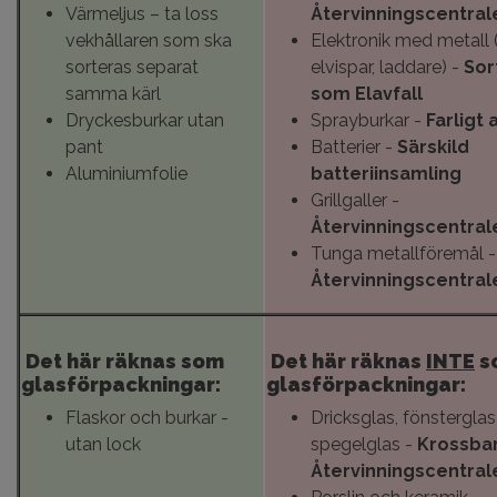
Värmeljus – ta loss
Återvinningscentral
vekhållaren som ska
Elektronik med metall (
sorteras separat
elvispar, laddare) -
Sor
samma kärl
som
Elavfall
Dryckesburkar utan
Sprayburkar -
Farligt 
pant
Batterier -
Särskild
Aluminiumfolie
batteriinsamling
Grillgaller -
Återvinningscentral
Tunga metallföremål -
Återvinningscentral
Det här räknas som
Det här räknas
INTE
s
glasförpackningar:
glasförpackningar:
Flaskor och burkar -
Dricksglas, fönsterglas 
utan lock
spegelglas -
Krossbar
Återvinningscentral