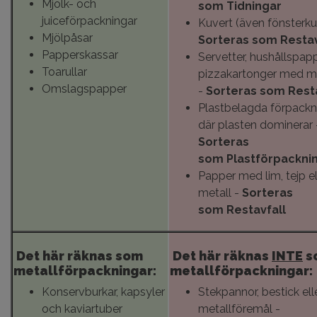
Mjölk- och
som
Tidningar
juiceförpackningar
Kuvert (även fönsterku
Mjölpåsar
Sorteras som
Restav
Papperskassar
Servetter, hushållspap
Toarullar
pizzakartonger med m
Omslagspapper
-
Sorteras som
Rest
Plastbelagda förpackn
där plasten dominerar 
Sorteras
som
Plastförpackni
Papper med lim, tejp el
metall -
Sorteras
som
Restavfall
Det här räknas som
Det här räknas
INTE
s
metallförpackningar:
metallförpackningar:
Konservburkar, kapsyler
Stekpannor, bestick ell
och kaviartuber
metallföremål -