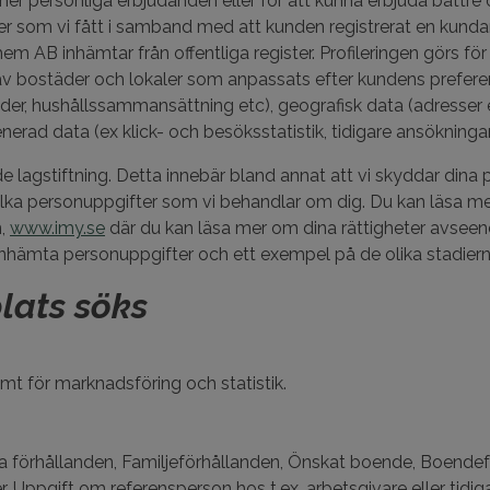
personliga erbjudanden eller för att kunna erbjuda bättre o
er som vi fått i samband med att kunden registrerat en kund
 AB inhämtar från offentliga register. Profileringen görs för
bostäder och lokaler som anpassats efter kundens preferens
der, hushållssammansättning etc), geografisk data (adresser et
rad data (ex klick- och besöksstatistik, tidigare ansökningar
de lagstiftning. Detta innebär bland annat att vi skyddar di
på vilka personuppgifter som vi behandlar om dig. Du kan läsa
n,
www.imy.se
där du kan läsa mer om dina rättigheter avseen
inhämta personuppgifter och ett exempel på de olika stadier
lats söks
mt för marknadsföring och statistik.
förhållanden, Familjeförhållanden, Önskat boende, Boendefö
 Uppgift om referensperson hos t.ex. arbetsgivare eller tidi