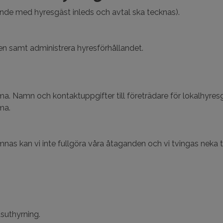
ande med hyresgäst inleds och avtal ska tecknas).
en samt administrera hyresförhållandet.
a. Namn och kontaktuppgifter till företrädare för lokalhyres
ma.
mnas kan vi inte fullgöra våra åtaganden och vi tvingas neka
suthyrning.