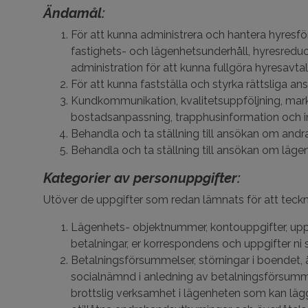
Ändamål:
För att kunna administrera och hantera hyresför
fastighets- och lägenhetsunderhåll, hyresreducer
administration för att kunna fullgöra hyresavtal
För att kunna fastställa och styrka rättsliga ans
Kundkommunikation, kvalitetsuppföljning, markn
bostadsanpassning, trapphusinformation och in
Behandla och ta ställning till ansökan om and
Behandla och ta ställning till ansökan om lägen
Kategorier av personuppgifter:
Utöver de uppgifter som redan lämnats för att teck
Lägenhets- objektnummer, kontouppgifter, upp
betalningar, er korrespondens och uppgifter ni 
Betalningsförsummelser, störningar i boendet,
socialnämnd i anledning av betalningsförsumme
brottslig verksamhet i lägenheten som kan lägga