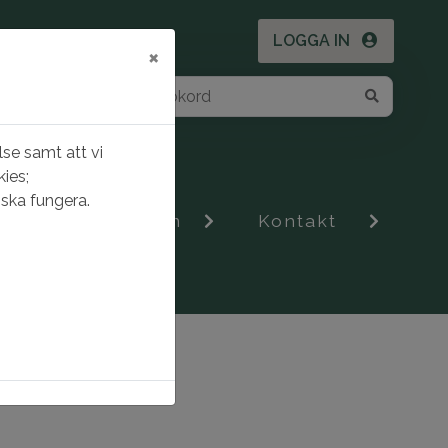
LOGGA IN
×
se samt att vi
ies;
ska fungera.
Om Gnestahem
Kontakt