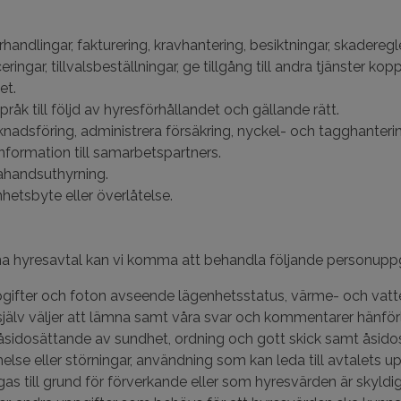
handlingar, fakturering, kravhantering, besiktningar, skadereg
ingar, tillvalsbeställningar, ge tillgång till andra tjänster ko
et.
pråk till följd av hyresförhållandet och gällande rätt.
adsföring, administrera försäkring, nyckel- och tagghanterin
formation till samarbetspartners.
rahandsuthyrning.
hetsbyte eller överlåtelse.
na hyresavtal kan vi komma att behandla följande personuppgi
gifter och foton avseende lägenhetsstatus, värme- och vatte
själv väljer att lämna samt våra svar och kommentarer hänförl
 åsidosättande av sundhet, ordning och gott skick samt åsido
lse eller störningar, användning som kan leda till avtalets
s till grund för förverkande eller som hyresvärden är skyldig