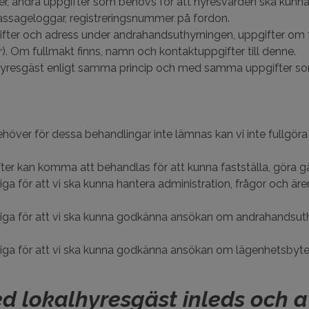
r, andra uppgifter som behövs för att hyresvärden ska kunna f
ssageloggar, registreringsnummer på fordon.
ifter och adress under andrahandsuthyrningen, uppgifter o
. Om fullmakt finns, namn och kontaktuppgifter till denne.
 hyresgäst enligt samma princip och med samma uppgifter so
höver för dessa behandlingar inte lämnas kan vi inte fullgör
fter kan komma att behandlas för att kunna fastställa, göra gäl
iga för att vi ska kunna hantera administration, frågor och ä
ndiga för att vi ska kunna godkänna ansökan om andrahandsu
diga för att vi ska kunna godkänna ansökan om lägenhetsbyte 
d lokalhyresgäst inleds och a