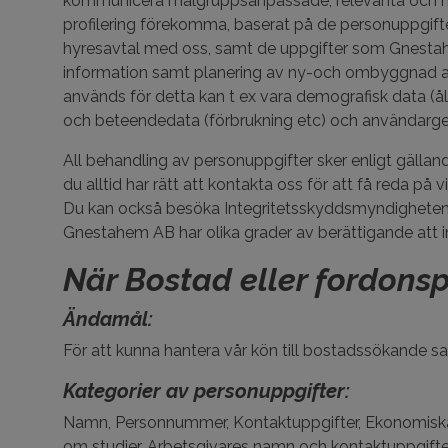
kommunicera målgruppsanpassade, relevanta och mer 
profilering förekomma, baserat på de personuppgift
hyresavtal med oss, samt de uppgifter som Gnestahem
information samt planering av ny-och ombyggnad av 
används för detta kan t ex vara demografisk data (ål
och beteendedata (förbrukning etc) och användargene
All behandling av personuppgifter sker enligt gällan
du alltid har rätt att kontakta oss för att få reda 
Du kan också besöka Integritetsskyddsmyndighete
Gnestahem AB har olika grader av berättigande att 
När Bostad eller fordonsp
Ändamål:
För att kunna hantera vår kön till bostadssökande sa
Kategorier av personuppgifter:
Namn, Personnummer, Kontaktuppgifter, Ekonomiska 
om studier, Arbetsgivares namn och kontaktuppgifter,