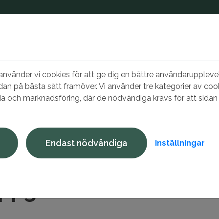
vänder vi cookies för att ge dig en bättre användarupplevel
dan på bästa sätt framöver. Vi använder tre kategorier av cook
a och marknadsföring, där de nödvändiga krävs för att sidan 
 nu
Bo hos oss
Mina sidor
Endast nödvändiga
Inställningar
ter
ppgifter