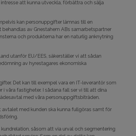
ntresse att kunna utveckla, förbättra och sälja
mpelvis kan personuppgifter lämnas till en
att behandlas av Gnestahem ABs samarbetspartner
nsterna och produkterna har en naturlig anknytning
 land utanför EU/EES, säkerställer vi att sådan
ör bedömning av hyrestagares ekonomiska
ifter. Det kan till exempel vara en IT-leverantör som
våra fastigheter. I sådana fall ser vi till att dina
rädesavtal med våra personuppgiftsbiträden.
tt avtalet med kunden ska kunna fullgöras samt för
sföring.
kundrelation, såsom att via urval och segmentering