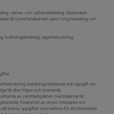
lering, värme- och vattendebitering, felanmälan,
pplade till hyresförhållandet samt övrig hantering och
g, tvättstugebokning, lägenhetsvisning,
fter.
nförbrukning, betalningsreferenser och uppgift om
iga till dina frågor och önskemål.
sättande av vårdnadsplikten, meddelande till
 upphörande, förekomst av ohyra, misstanke om
 att beivra, uppgifter som behövs för att kontrollera