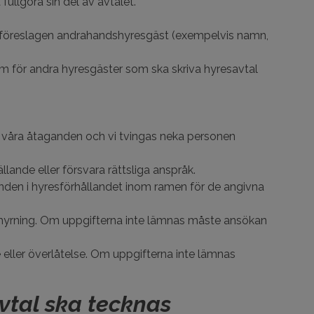
ullgöra sin del av avtalet.
m föreslagen andrahandshyresgäst (exempelvis namn,
m för andra hyresgäster som ska skriva hyresavtal
a våra åtaganden och vi tvingas neka personen
lande eller försvara rättsliga anspråk.
renden i hyresförhållandet inom ramen för de angivna
thyrning. Om uppgifterna inte lämnas måste ansökan
eller överlåtelse. Om uppgifterna inte lämnas
vtal ska tecknas