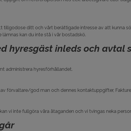
tt tillgodose ditt och vårt berättigade intresse av att kunn
e lämnas kan du inte stå i vår bostadskö.
d hyresgäst inleds och avtal 
mt administrera hyresförhållandet.
v förvaltare/god man och dennes kontaktuppgifter, Fakture
an vi inte fullgöra våra åtaganden och vi tvingas neka perso
ågår