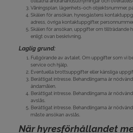
otillåtna andrahandsuthyrningar och överlåtelse
Våningsplan, lägenhets-och objektsnummer, pa
Skälen för ansökan, hyresgästens kontaktuppg
adress, övriga kontaktuppgifter, personnummer)
Skälen för ansökan, uppgifter om tillträdande
enligt ovan beskrivning.
Laglig grund:
Fullgörande av avtalet. Om uppgifter som vi be
service och hjälp.
Eventuella brottsuppgifter eller känsliga uppgi
Berättigat intresse. Behandlingarna är nödvänd
ändamålen.
Berättigat intresse. Behandlingarna är nödvä
avslås.
Berättigat intresse. Behandlingarna är nödvän
måste ansökan avslås.
När hyresförhållandet me