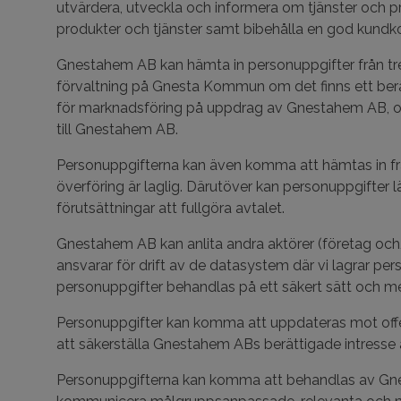
utvärdera, utveckla och informera om tjänster och pr
produkter och tjänster samt bibehålla en god kundk
Gnestahem AB kan hämta in personuppgifter från tredj
förvaltning på Gnesta Kommun om det finns ett be
för marknadsföring på uppdrag av Gnestahem AB, om v
till Gnestahem AB.
Personuppgifterna kan även komma att hämtas in från e
överföring är laglig. Därutöver kan personuppgifter
förutsättningar att fullgöra avtalet.
Gnestahem AB kan anlita andra aktörer (företag och/e
ansvarar för drift av de datasystem där vi lagrar person
personuppgifter behandlas på ett säkert sätt och 
Personuppgifter kan komma att uppdateras mot offentl
att säkerställa Gnestahem ABs berättigade intresse 
Personuppgifterna kan komma att behandlas av Gnest