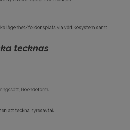
a söka lägenhet/fordonsplats via vårt kösystem samt
ska tecknas
ringssätt, Boendeform.
nen att teckna hyresavtal.