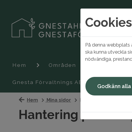
Cookies
På denna webbplats an
ska kunna utveckla si
nödvändiga, prestand
Hem
Områden
Ledigt just
Gnesta Förvaltnings AB
Godkänn alla
Hem
Mina sidor
Hantering personuppgif
Hantering personu