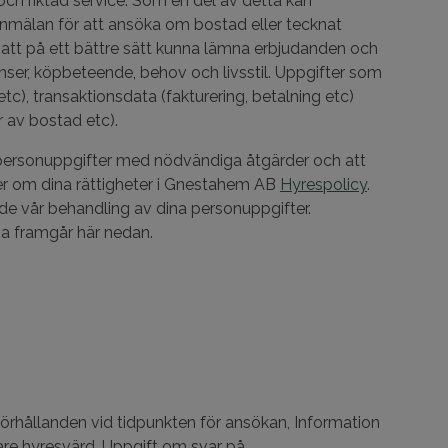
ch riktad service. Som en del av detta kan
anmälan för att ansöka om bostad eller tecknat
 att på ett bättre sätt kunna lämna erbjudanden och
er, köpbeteende, behov och livsstil. Uppgifter som
c), transaktionsdata (fakturering, betalning etc)
 av bostad etc).
na personuppgifter med nödvändiga åtgärder och att
 mer om dina rättigheter i Gnestahem AB
Hyrespolicy
.
de vår behandling av dina personuppgifter.
na framgår här nedan.
rhållanden vid tidpunkten för ansökan, Information
gare hyresvärd, Uppgift om svar på