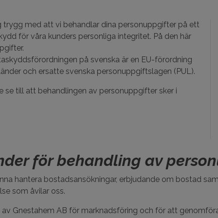
g trygg med att vi behandlar dina personuppgifter på ett
skydd för våra kunders personliga integritet. På den här
gifter.
ataskyddsförordningen på svenska är en EU-förordning
länder och ersatte svenska personuppgiftslagen (PUL).
e till att behandlingen av personuppgifter sker i
der för behandling av person
nna hantera bostadsansökningar, erbjudande om bostad samt i
else som åvilar oss.
av Gnestahem AB för marknadsföring och för att genomföra m