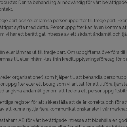
odukter. Denna behandling är nödvändig för vårt berättigade i
ontakt.
e part och/eller lämna personuppgifter till tredje part. Exe
rättigat syfte med detta. Personuppgifter kan även komma 
i har ett berättigat intresse av ett sådant ändamål och tjä
ller lämnas ut till tredje part. Om uppgifterna överförs till
 lämnas till eller inhäm¬tas från kreditupplysningsföretag f
ller organisationer) som hjälper till att behandla personuppg
uppgifter eller ett bolag som vi anlitat för att utföra tjänster i 
med angivna ändamål genom att teckna ett personuppgiftsbit
iga register för att säkerställa att de är korrekta och för a
av att kunna nyttja flera kommunikationskanaler i vår marknad
ahem AB för vårt berättigade intresse att bibehålla en god 