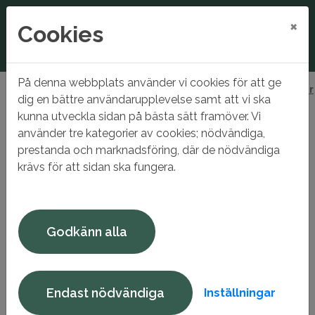
×
Cookies
På denna webbplats använder vi cookies för att ge
Hem
Gnesta Förvaltnings AB
Samhällsfastigheter
dig en bättre användarupplevelse samt att vi ska
Gnesta-
kunna utveckla sidan på bästa sätt framöver. Vi
Gnesta-
använder tre kategorier av cookies; nödvändiga,
prestanda och marknadsföring, där de nödvändiga
krävs för att sidan ska fungera.
Elektron och kommunhuset
Elektron är en modern och flexibel mötesplats i hjärtat
av Gnesta belägen i Kommunhuset. Här samlas service,
Godkänn alla
kultur och demokrati under ett och samma tak.
Kommunhuset är en naturlig knutpunkt för invånare,
besökare och medarbetare, där tillgänglighet och
öppenhet står i fokus. Med sina funktionella lokaler och
Endast nödvändiga
Inställningar
centrala läge är Elektron en plats för möten, evenemang