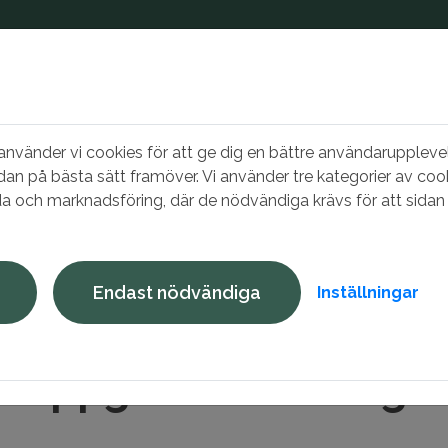
vänder vi cookies för att ge dig en bättre användarupplevel
dan på bästa sätt framöver. Vi använder tre kategorier av cook
a och marknadsföring, där de nödvändiga krävs för att sidan 
 nu
Bo hos oss
Mina sidor
Endast nödvändiga
Inställningar
onuppgifter - anhörig
nuppgifter - anhörig