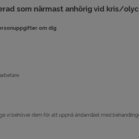
trerad som närmast anhörig vid kris/oly
ersonuppgifter om dig
darbetare
ge vi behöver dem för att uppnå ändamålet med behandlingen