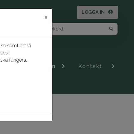
LOGGA IN
×
se samt att vi
ies;
ska fungera.
Om Gnestahem
Kontakt