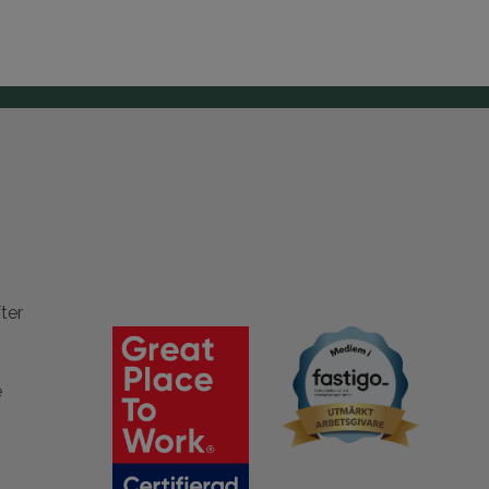
ter
e