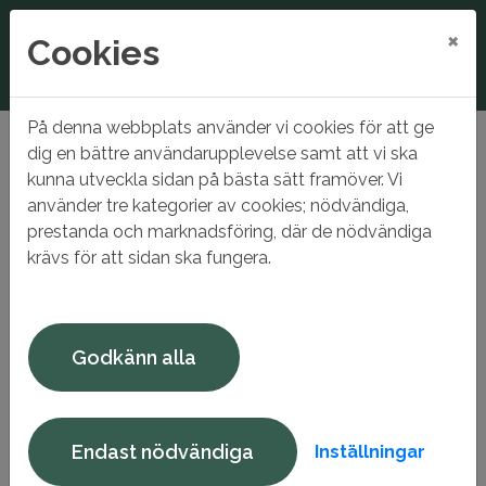
×
Cookies
På denna webbplats använder vi cookies för att ge
Hem
Bo hos oss
Så här söker du bostad
dig en bättre användarupplevelse samt att vi ska
Kösystem
kunna utveckla sidan på bästa sätt framöver. Vi
Kösystem
använder tre kategorier av cookies; nödvändiga,
prestanda och marknadsföring, där de nödvändiga
krävs för att sidan ska fungera.
Vi vill att bostadsfördelningen ska vara tydlig, rättvis och
trygg för alla. Här är stegen som sker när en bostad blir
ledig:
Godkänn alla
Erbjudande till sökande
När en bostad blir ledig erbjuds de fem första
personerna i bostadskön som har anmält intresse för
Endast nödvändiga
Inställningar
området i sin profil. De som har flest poäng och uppfyller