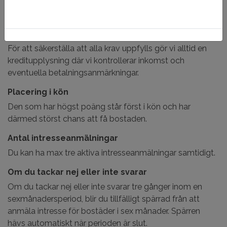
våra grundkrav – tillräcklig inkomst, inga
betalningsanmärkningar osv. – får en inbjudan till visning.
Kreditupplysning för trygghet
För att säkerställa att alla krav uppfylls gör vi alltid en
kreditupplysning där vi kontrollerar inkomst och
eventuella betalningsanmärkningar.
Placering i kön
Den som har högst poäng står först i kön och har
därmed störst chans att få bostaden.
Antal intresseanmälningar
Du kan ha max tre aktiva intresseanmälningar samtidigt.
Om du tackar nej eller inte svarar
Om du tackar nej eller inte svarar tre gånger inom en
sexmånadersperiod, blir du tillfälligt spärrad från att
anmäla intresse för bostäder i sex månader. Spärren
hävs automatiskt när perioden är slut.