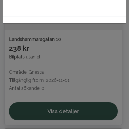
Landshammarsgatan 10
238 kr
Bilplats utan el
Område: Gnesta
Tillgänglig fr.o.m: 2026-11-01
Antal sökande: 0
Visa detaljer