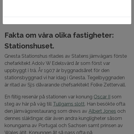
Fakta om våra olika fastigheter:
Stationshuset.
Gnesta Stationshus ritades av Statens järnvägars förste
chefarkitekt Adolv W Edelsvärd år som först var
uppbyggt i trä. År 1907 är byggnadsåret för den
stationsbyggnad vi har idag i Gnesta. Tegelbyggnaden
är ritad av Sj:s dåvarande chefsarkitekt Folke Zettervall.
En flitig resenär på stationen var konung
Oscar II
som
steg av här på väg till
Tullgarns slott
. Han besökte ofta
den järnvägsrestaurang som drevs av
Albert Jones
och
dennes släktingar, där även andra kungligheter såsom
konungarna av Portugal och Sachsen samt prinsen av
Wales ätit. Konungen åt så pass ofta på