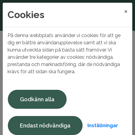
×
Cookies
På denna webbplats använder vi cookies för att ge
Hem
Gnesta Förvaltnings AB
Lokaler
dig en bättre användarupplevelse samt att vi ska
kunna utveckla sidan på bästa sätt framöver. Vi
Lokaler
använder tre kategorier av cookies; nödvändiga,
prestanda och marknadsföring, där de nödvändiga
Lokaler i Gnesta, Björnlunda och Stjärnhov.
krävs för att sidan ska fungera.
Söker du butikslokal, kontor eller lager? Just nu har vi
Godkänn alla
inget ledigt.
Endast nödvändiga
Inställningar