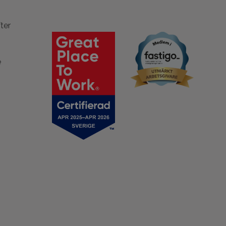
ter
e