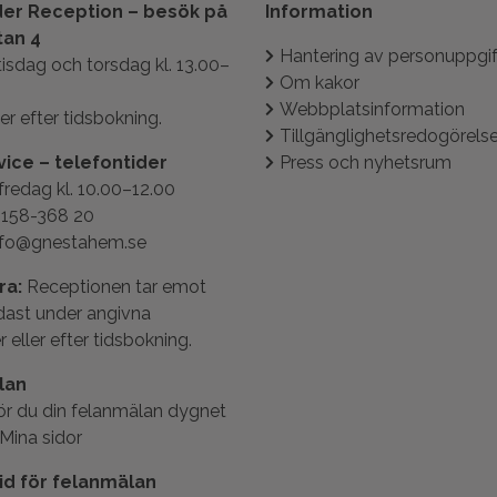
er Reception – besök på
Information
tan 4
Hantering av personuppgif
isdag och torsdag kl. 13.00–
Om kakor
Webbplatsinformation
er efter tidsbokning.
Tillgänglighetsredogörels
ice – telefontider
Press och nyhetsrum
edag kl. 10.00–12.00
0158-368 20
info@gnestahem.se
ra:
Receptionen tar emot
ast under angivna
 eller efter tidsbokning.
lan
ör du din felanmälan dygnet
Mina sidor
id för felanmälan