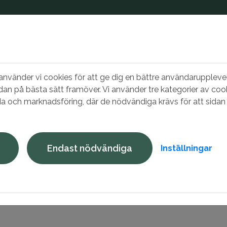
vänder vi cookies för att ge dig en bättre användarupplevel
dan på bästa sätt framöver. Vi använder tre kategorier av cook
a och marknadsföring, där de nödvändiga krävs för att sidan 
 nu
Bo hos oss
Mina sidor
Endast nödvändiga
Inställningar
yta lägenhet