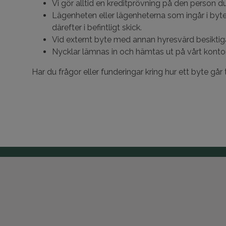
Vi gör alltid en kreditprövning på den person du
Lägenheten eller lägenheterna som ingår i bytet
därefter i befintligt skick.
Vid externt byte med annan hyresvärd besiktig
Nycklar lämnas in och hämtas ut på vårt kontor 
Har du frågor eller funderingar kring hur ett byte går t