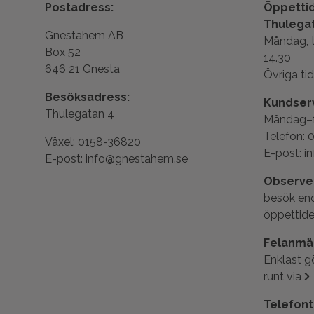
Postadress:
Öppettid
Thulega
Gnestahem AB
Måndag, t
Box 52
14.30
646 21 Gnesta
Övriga tid
Besöksadress:
Kundserv
Thulegatan 4
Måndag–fr
Telefon: 
Växel: 0158-36820
E-post: 
E-post: info@gnestahem.se
Observe
besök end
öppettider
Felanmä
Enklast g
runt via
Telefont