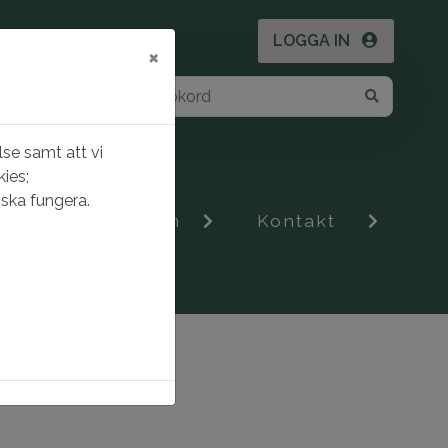
LOGGA IN
×
se samt att vi
ies;
ska fungera.
Om Gnestahem
Kontakt