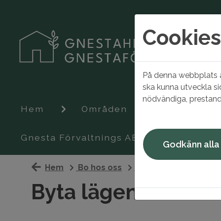
Cookies
På denna webbplats an
ska kunna utveckla si
nödvändiga, prestand
Hem
Områden
Ledigt just
Gnesta Förvaltnings AB
Godkänn alla
Hem
Bo hos oss
Flytta eller byta
B
Byta lägenhet