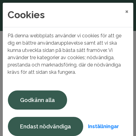
×
Cookies
På denna webbplats använder vi cookies för att ge
Hem
Vattenläcka Mariefredsvägen
dig en bättre användarupplevelse samt att vi ska
kunna utveckla sidan på bästa sätt framöver. Vi
Vattenläcka
använder tre kategorier av cookies; nödvändiga,
Mariefredsvägen
prestanda och marknadsföring, där de nödvändiga
krävs för att sidan ska fungera.
En vattenledning har grävts av på Mariefredsvägen.
Gnesta Kommun arbetar med läckan. Många hushåll är
utan vatten. Har läckan inte lagats före klockan 18.00
Godkänn alla
ställs vatten ut för avhämtning.
Läs mer...
Endast nödvändiga
Inställningar