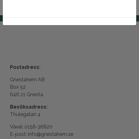
Postadress:
Gnestahem AB
Box 52
646 21 Gnesta
Besöksadress:
Thulegatan 4
Växel: 0158-36820
E-post: info@gnestahem.se