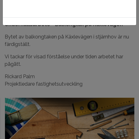
Underhållsarbete - Balkongtak på Käxlevägen
Bytet av balkongtaken på Käxlevägen i stjärnhov är nu
färdigställt.
Vi tackar för visad förståelse under tiden arbetet har
pågått.
Rickard Palm
Projektledare fastighetsutveckling