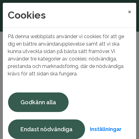
×
Cookies
På denna webbplats använder vi cookies för att ge
Hem
Nyhetsarkiv
Underhållsarbete
dig en bättre användarupplevelse samt att vi ska
kunna utveckla sidan på bästa sätt framöver. Vi
Underhållsarbete
använder tre kategorier av cookies; nödvändiga,
prestanda och marknadsföring, där de nödvändiga
krävs för att sidan ska fungera.
Juni 2026 - statusuppdatering av stambyte på
Torggatan 17-19
Projektet på Torggatan 17 - 19 har nu gått in i nästa fas.
Godkänn alla
Entreprenör är upphandlad och informationsmöten har
genomförts med berörda hyresgäster. Byggstart i
lägenheterna är planerad till den 17 augusti. Arbetet
kommer utföras av Mats Lundkvist Byggservice AB.
Endast nödvändiga
Inställningar