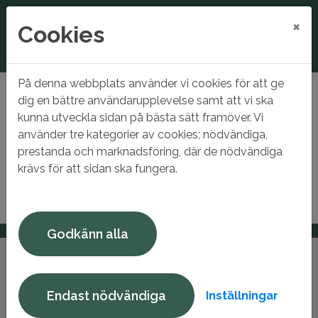
×
Cookies
På denna webbplats använder vi cookies för att ge
Hem
Sidan kunde inte hittas
dig en bättre användarupplevelse samt att vi ska
kunna utveckla sidan på bästa sätt framöver. Vi
Sidan kunde inte hittas
använder tre kategorier av cookies; nödvändiga,
prestanda och marknadsföring, där de nödvändiga
Sidan du sökte kunde tyvärr inte hittas.
krävs för att sidan ska fungera.
Godkänn alla
Endast nödvändiga
Inställningar