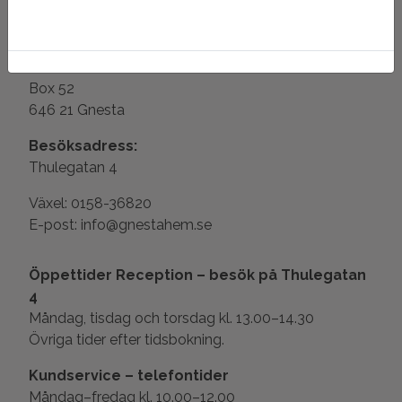
Postadress:
Gnestahem AB
Box 52
646 21 Gnesta
Besöksadress:
Thulegatan 4
Växel: 0158-36820
E-post: info@gnestahem.se
Öppettider Reception – besök på Thulegatan
4
Måndag, tisdag och torsdag kl. 13.00–14.30
Övriga tider efter tidsbokning.
Kundservice – telefontider
Måndag–fredag kl. 10.00–12.00