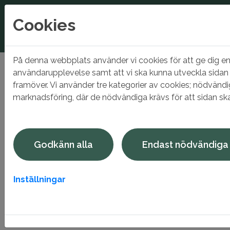
Cookies
På denna webbplats använder vi cookies för att ge dig en
Hem
Områden
Stjärnhov
Strandvägen 3
användarupplevelse samt att vi ska kunna utveckla sidan
framöver. Vi använder tre kategorier av cookies; nödvänd
Strandvägen 3
marknadsföring, där de nödvändiga krävs för att sidan sk
Strandvägen är ett lugnt och naturnära område där du
bor med närhet till både grönska och vardagens
Godkänn alla
Endast nödvändiga
bekvämligheter. Här finns fina promenadstråk och
lekplatser som skapar en rofylld och trivsam
boendemiljö för såväl familjer som vuxna.
Inställningar
Fastigheten erbjuder ljusa och välplanerade lägenheter i
olika storlekar, med funktionella kök och badrum
anpassade för en bekväm vardag. Flera lägenheter har